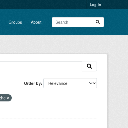
Log in
Groups
About
Order by
iche