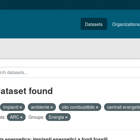
Datasets
Organizations
dataset found
impianti
ambiente
olio combustibile
centrali energet
ts:
ARC
Groups:
Energia
ta energetica: impianti energetici a fonti fossili