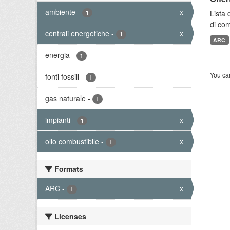
ambiente
-
x
Lista 
1
di com
centrali energetiche
-
x
1
ARC
energia
-
1
You can
fonti fossili
-
1
gas naturale
-
1
impianti
-
x
1
olio combustibile
-
x
1
Formats
ARC
-
x
1
Licenses