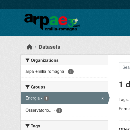
Skip to main content
Datasets
Organizations
arpa-emilia-romagna
-
1
1 
Groups
Energia
-
x
1
Tags:
Forma
Osservatorio...
-
1
Tags
Offer