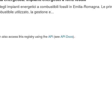
degli impianti energetici a combustibili fossili in Emilia-Romagna. Le pri
bustibile utilizzato, la gestione e...
 also access this registry using the
API
(see
API Docs
).