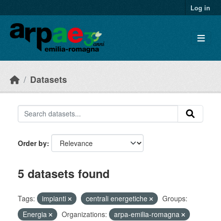
Skip to main content
Log in
Datasets
Order by
5 datasets found
Tags:
impianti
centrali energetiche
Groups:
Energia
Organizations:
arpa-emilia-romagna