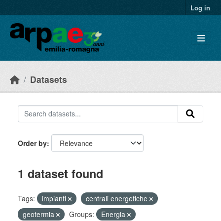
Skip to main content
Log in
Datasets
Order by
1 dataset found
Tags:
impianti
centrali energetiche
geotermia
Groups:
Energia