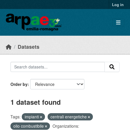
Skip to main content
Log in
Datasets
Order by
1 dataset found
Tags:
impianti
centrali energetiche
olio combustibile
Organizations: