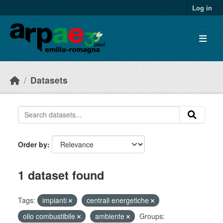
Skip to main content
Log in
Datasets
Order by
1 dataset found
Tags:
impianti
centrali energetiche
olio combustibile
ambiente
Groups: