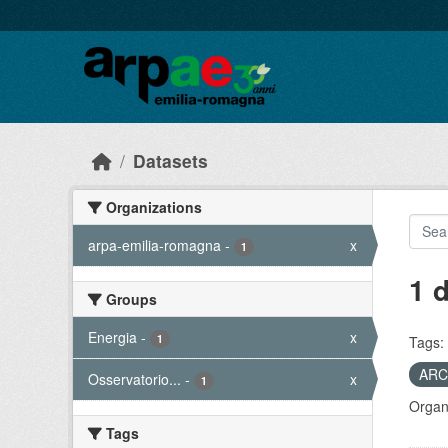
Skip to main content
Datasets
Organizations
arpa-emilia-romagna
-
x
1
1 
Groups
Energia
-
x
1
Tags:
AR
Osservatorio...
-
x
1
Organi
Tags