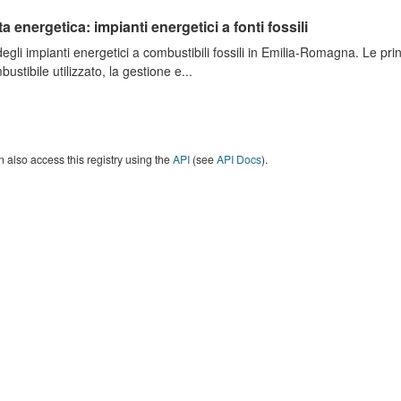
ta energetica: impianti energetici a fonti fossili
degli impianti energetici a combustibili fossili in Emilia-Romagna. Le pri
bustibile utilizzato, la gestione e...
 also access this registry using the
API
(see
API Docs
).