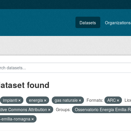
Datasets
Organizations
dataset found
impianti
energia
gas naturale
Formats:
ARC
Lic
tive Commons Attribution
Groups:
Osservatorio Energia Emilia
-emilia-romagna