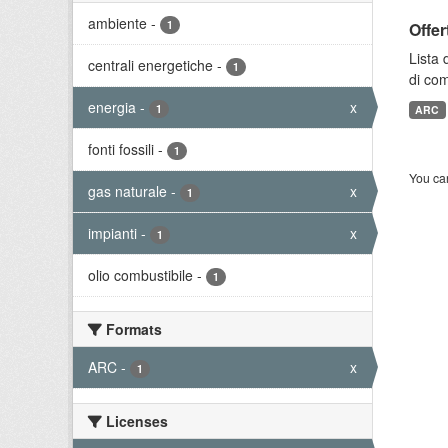
ambiente
-
1
Offer
Lista 
centrali energetiche
-
1
di com
energia
-
x
1
ARC
fonti fossili
-
1
You can
gas naturale
-
x
1
impianti
-
x
1
olio combustibile
-
1
Formats
ARC
-
x
1
Licenses