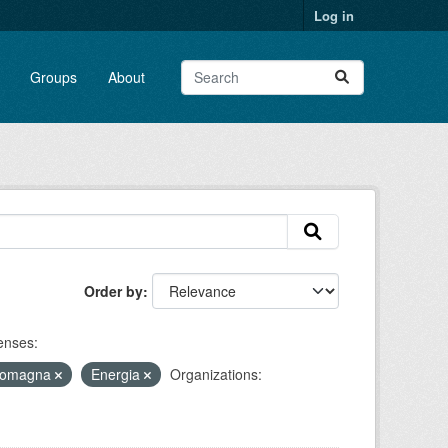
Log in
Groups
About
Order by
enses:
-Romagna
Energia
Organizations: