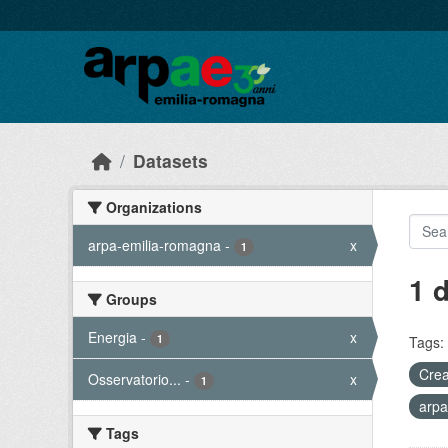
Skip to main content
Datasets
Organizations
arpa-emilia-romagna
-
x
1
1 
Groups
Energia
-
x
1
Tags:
Crea
Osservatorio...
-
x
1
arpa
Tags