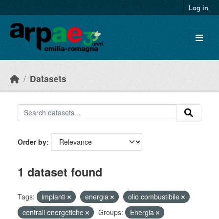
Skip to main content
Log in
Datasets
Order by
1 dataset found
Tags:
impianti
energia
olio combustibile
centrali energetiche
Groups:
Energia