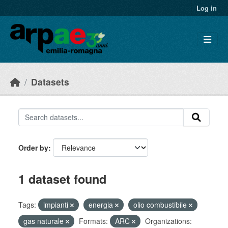
Skip to main content
Log in
Datasets
Order by
1 dataset found
Tags:
impianti
energia
olio combustibile
gas naturale
Formats:
ARC
Organizations: