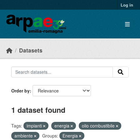
Skip to main content
Log in
Datasets
Order by
1 dataset found
Tags:
impianti
energia
olio combustibile
ambiente
Groups:
Energia