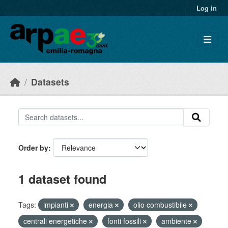
Skip to main content
Log in
Datasets
Order by
1 dataset found
Tags:
impianti
energia
olio combustibile
centrali energetiche
fonti fossili
ambiente