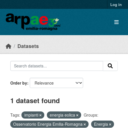
Skip to main content
Log in
Datasets
Order by
1 dataset found
Tags:
impianti
energia eolica
Groups:
Osservatorio Energia Emilia-Romagna
Energia