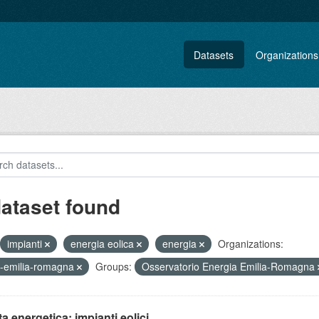
Datasets
Organizations
dataset found
impianti
energia eolica
energia
Organizations:
-emilia-romagna
Groups:
Osservatorio Energia Emilia-Romagna
ta energetica: impianti eolici