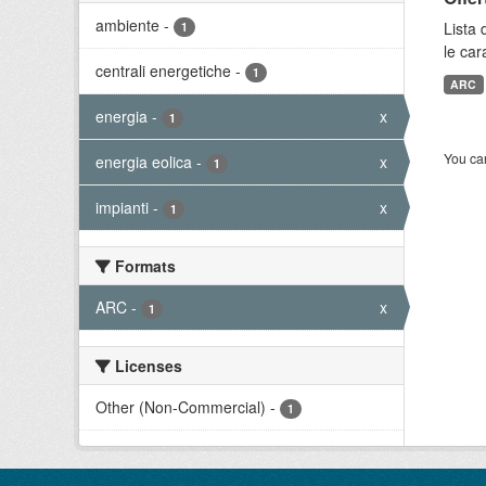
ambiente
-
Lista 
1
le car
centrali energetiche
-
1
ARC
energia
-
x
1
You can
energia eolica
-
x
1
impianti
-
x
1
Formats
ARC
-
x
1
Licenses
Other (Non-Commercial)
-
1