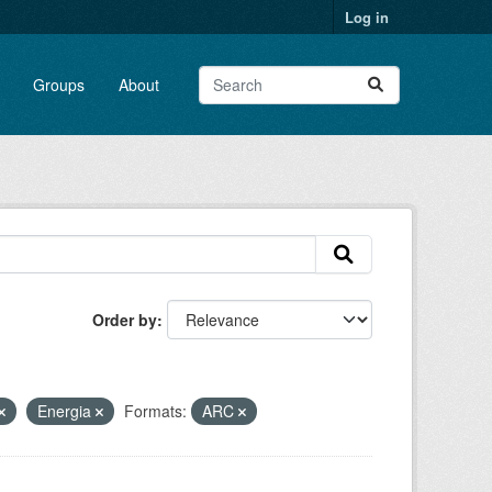
Log in
Groups
About
Order by
Energia
Formats:
ARC