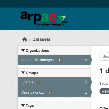
Skip to main content
Datasets
Organizations
arpa-emilia-romagna
-
x
1
1 
Groups
Energia
-
x
1
Tags:
arpa
Osservatorio...
-
x
1
Tags
Offer