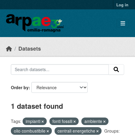
Skip to main content
Log in
Datasets
Order by
1 dataset found
Tags:
impianti
fonti fossili
ambiente
olio combustibile
centrali energetiche
Groups: