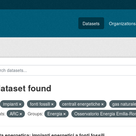
Datasets
Organizations
dataset found
impianti
fonti fossili
centrali energetiche
gas natural
ts:
ARC
Groups:
Energia
Osservatorio Energia Emilia-
ta energetica: impianti energetici a fonti fossili