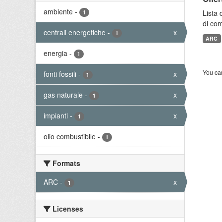
ambiente
-
Lista 
1
di com
centrali energetiche
-
x
1
ARC
energia
-
1
You can
fonti fossili
-
x
1
gas naturale
-
x
1
impianti
-
x
1
olio combustibile
-
1
Formats
ARC
-
x
1
Licenses