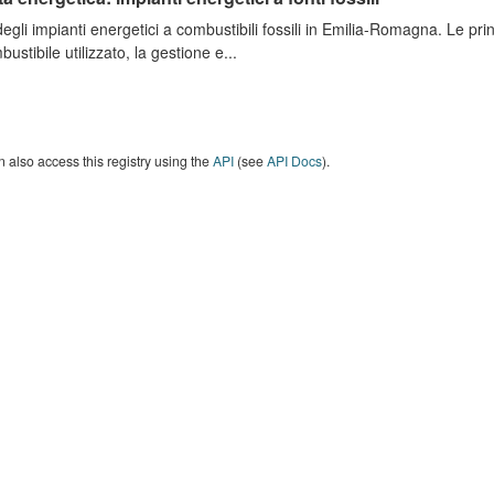
degli impianti energetici a combustibili fossili in Emilia-Romagna. Le pri
bustibile utilizzato, la gestione e...
 also access this registry using the
API
(see
API Docs
).