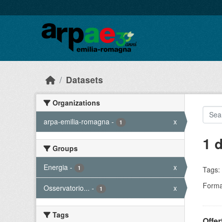
Skip to main content
Datasets
Organizations
arpa-emilia-romagna
-
x
1
1 
Groups
Energia
-
x
1
Tags:
Forma
Osservatorio...
-
x
1
Tags
Offer