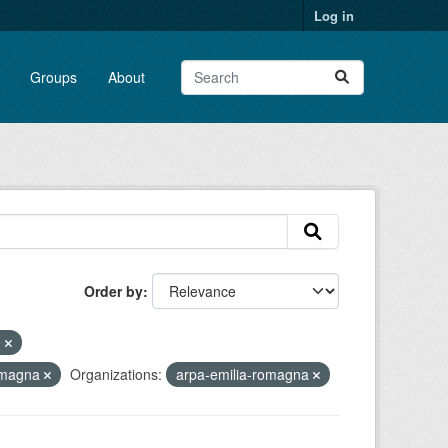
Log in
Groups
About
Order by
e
Romagna
Organizations:
arpa-emilia-romagna