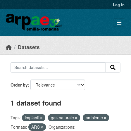
Skip to main content
Log in
Datasets
Order by
1 dataset found
Tags:
impianti
gas naturale
ambiente
Formats:
ARC
Organizations: