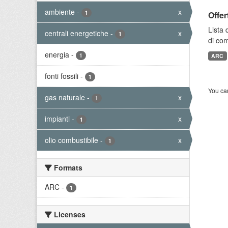
ambiente
-
x
1
Offer
Lista 
centrali energetiche
-
x
1
di com
energia
-
1
ARC
fonti fossili
-
1
You can
gas naturale
-
x
1
impianti
-
x
1
olio combustibile
-
x
1
Formats
ARC
-
1
Licenses