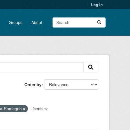
Log in
Groups
About
Order by
ilia-Romagna
Licenses: