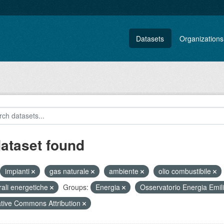
Datasets
Organizations
dataset found
impianti
gas naturale
ambiente
olio combustibile
rali energetiche
Groups:
Energia
Osservatorio Energia Em
tive Commons Attribution