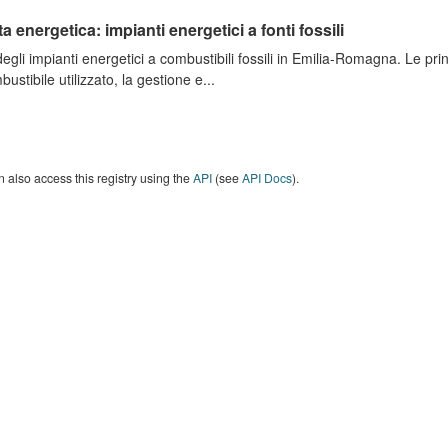
ta energetica: impianti energetici a fonti fossili
degli impianti energetici a combustibili fossili in Emilia-Romagna. Le pri
bustibile utilizzato, la gestione e...
 also access this registry using the
API
(see
API Docs
).