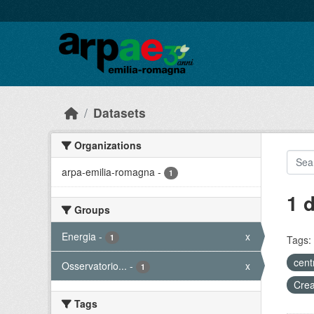
Skip to main content
Datasets
Organizations
arpa-emilia-romagna
-
1
1 
Groups
Energia
-
x
1
Tags:
cent
Osservatorio...
-
x
1
Crea
Tags