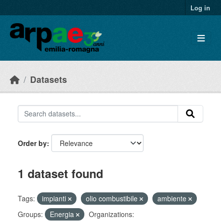
Skip to main content
Log in
Datasets
Order by
1 dataset found
Tags:
impianti
olio combustibile
ambiente
Groups:
Energia
Organizations: