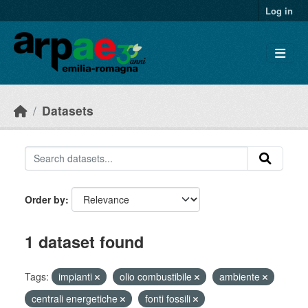
Skip to main content
Log in
Datasets
Order by
1 dataset found
Tags:
impianti
olio combustibile
ambiente
centrali energetiche
fonti fossili