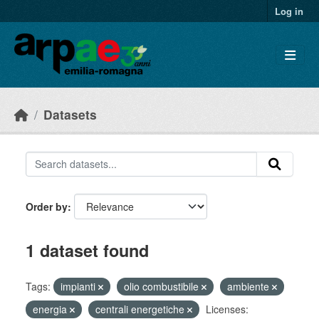
Skip to main content
Log in
Datasets
Order by
1 dataset found
Tags:
impianti
olio combustibile
ambiente
energia
centrali energetiche
Licenses: