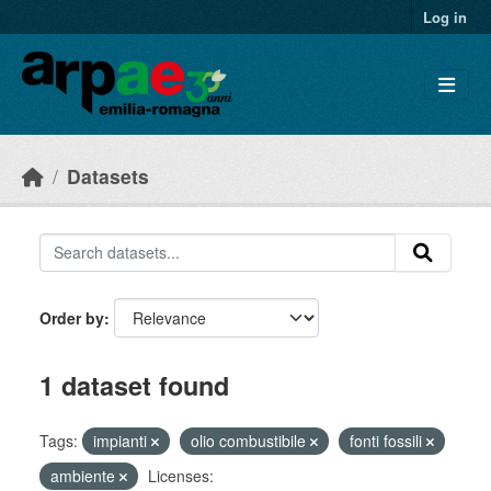
Skip to main content
Log in
Datasets
Order by
1 dataset found
Tags:
impianti
olio combustibile
fonti fossili
ambiente
Licenses: