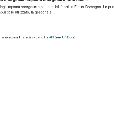
degli impianti energetici a combustibili fossili in Emilia-Romagna. Le pri
bustibile utilizzato, la gestione e...
 also access this registry using the
API
(see
API Docs
).