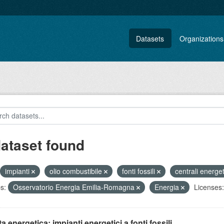
Datasets
Organizations
dataset found
impianti
olio combustibile
fonti fossili
centrali energe
s:
Osservatorio Energia Emilia-Romagna
Energia
Licenses:
ta energetica: impianti energetici a fonti fossili