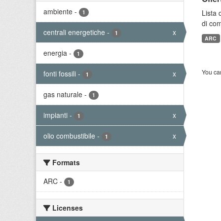
ambiente
-
Lista 
1
di com
centrali energetiche
-
x
1
ARC
energia
-
1
You can
fonti fossili
-
x
1
gas naturale
-
1
impianti
-
x
1
olio combustibile
-
x
1
Formats
ARC
-
1
Licenses