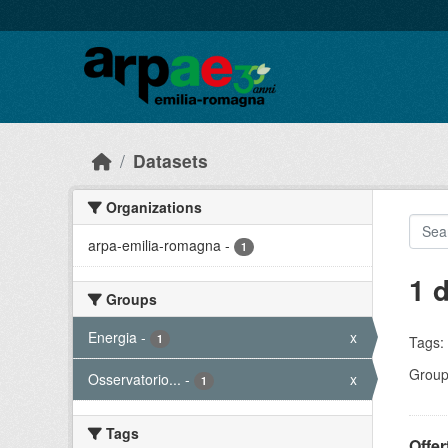
Skip to main content
Datasets
Organizations
arpa-emilia-romagna
-
1
1 
Groups
Energia
-
x
1
Tags:
Group
Osservatorio...
-
x
1
Tags
Offer