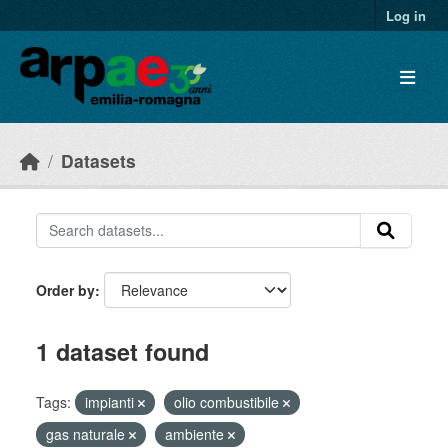
Skip to main content
Log in
Datasets
Order by
1 dataset found
Tags:
impianti
olio combustibile
gas naturale
ambiente