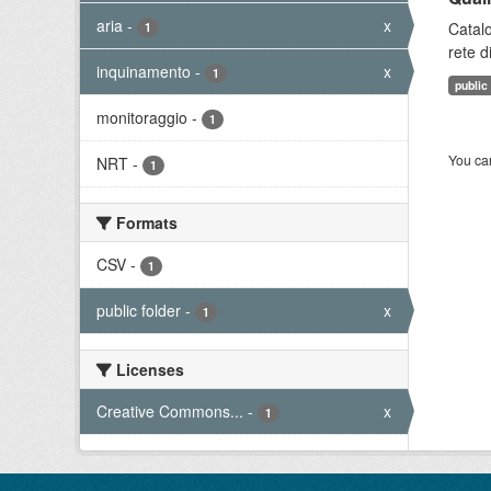
aria
-
x
Catalo
1
rete d
inquinamento
-
x
1
public
monitoraggio
-
1
You can
NRT
-
1
Formats
CSV
-
1
public folder
-
x
1
Licenses
Creative Commons...
-
x
1