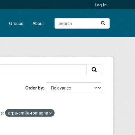
Log in
Groups
About
Order by
s:
arpa-emilia-romagna