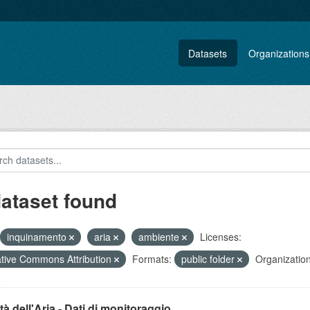
Datasets
Organizations
dataset found
inquinamento
aria
ambiente
Licenses:
tive Commons Attribution
Formats:
public folder
Organization
tà dell'Aria - Dati di monitoraggio