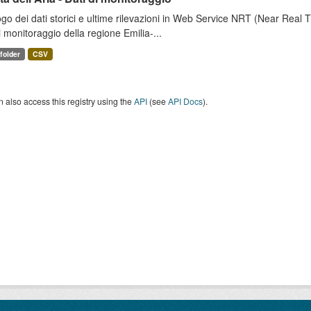
go dei dati storici e ultime rilevazioni in Web Service NRT (Near Real Tim
i monitoraggio della regione Emilia-...
 folder
CSV
 also access this registry using the
API
(see
API Docs
).