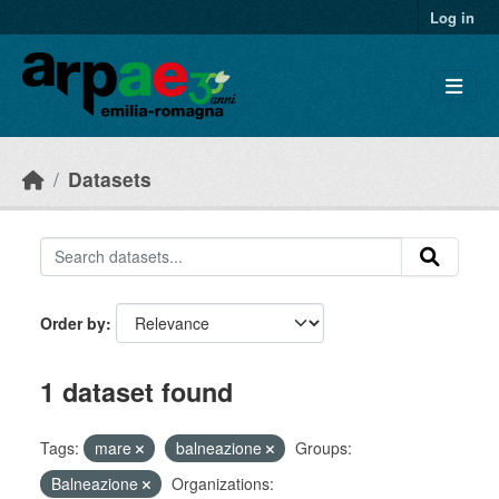
Skip to main content
Log in
Datasets
Order by
1 dataset found
Tags:
mare
balneazione
Groups:
Balneazione
Organizations: