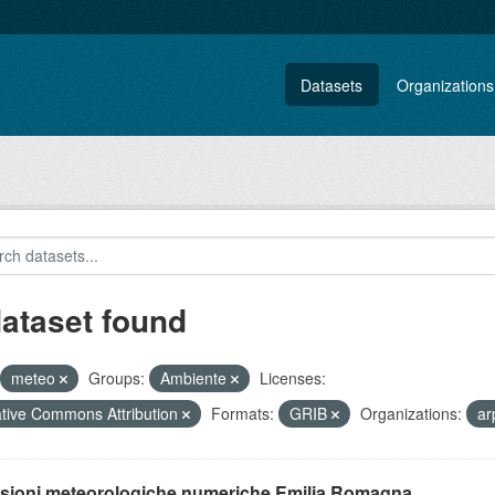
Datasets
Organizations
dataset found
meteo
Groups:
Ambiente
Licenses:
tive Commons Attribution
Formats:
GRIB
Organizations:
ar
isioni meteorologiche numeriche Emilia Romagna