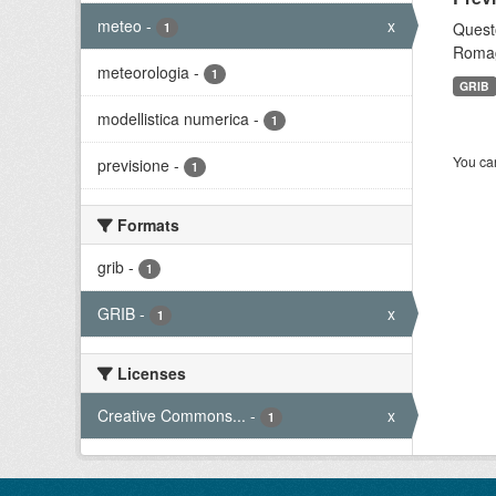
meteo
-
x
Questo
1
Romagn
meteorologia
-
1
GRIB
modellistica numerica
-
1
You can
previsione
-
1
Formats
grib
-
1
GRIB
-
x
1
Licenses
Creative Commons...
-
x
1