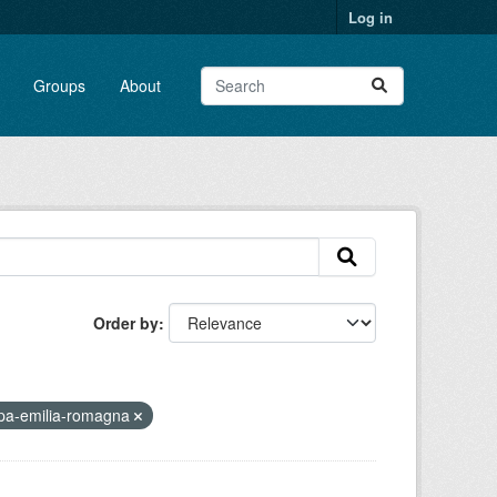
Log in
Groups
About
Order by
pa-emilia-romagna