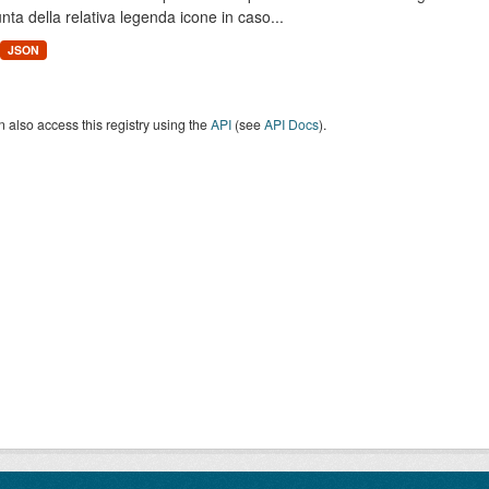
unta della relativa legenda icone in caso...
JSON
 also access this registry using the
API
(see
API Docs
).