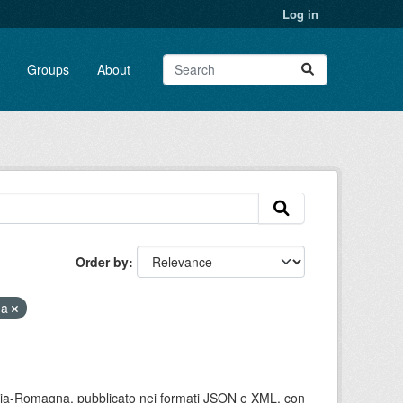
Log in
Groups
About
Order by
na
milia-Romagna, pubblicato nei formati JSON e XML, con