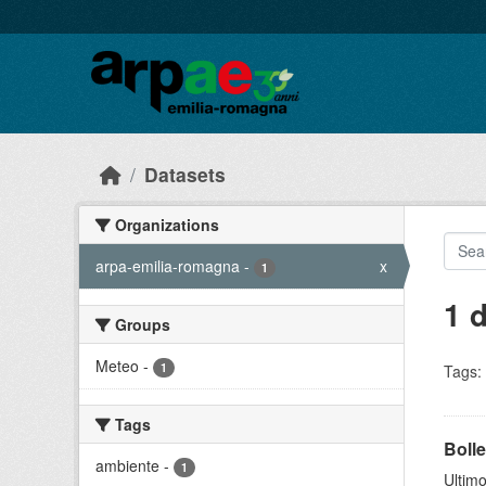
Skip to main content
Datasets
Organizations
arpa-emilia-romagna
-
x
1
1 
Groups
Meteo
-
1
Tags:
Tags
Bolle
ambiente
-
1
Ultimo