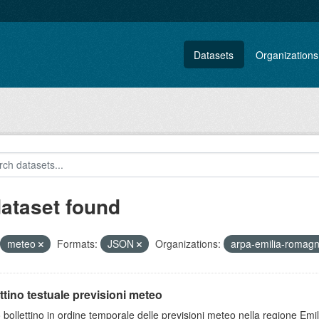
Datasets
Organizations
dataset found
meteo
Formats:
JSON
Organizations:
arpa-emilia-romag
ttino testuale previsioni meteo
 bollettino in ordine temporale delle previsioni meteo nella regione E