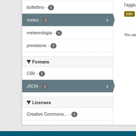
l'aggi
bollettino
-
1
CSV
meteo
-
x
1
meteorologia
-
1
You can
previsione
-
1
Formats
CSV
-
1
JSON
-
x
1
Licenses
Creative Commons...
-
1