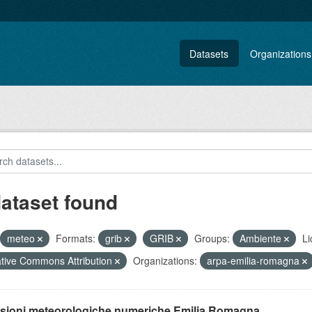
Datasets
Organizations
dataset found
meteo
Formats:
grib
GRIB
Groups:
Ambiente
Li
tive Commons Attribution
Organizations:
arpa-emilia-romagna
isioni meteorologiche numeriche Emilia Romagna