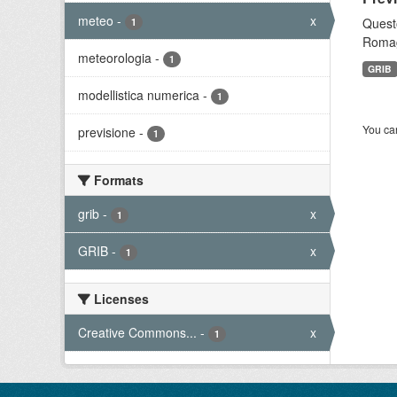
meteo
-
x
Questo
1
Romagn
meteorologia
-
1
GRIB
modellistica numerica
-
1
You can
previsione
-
1
Formats
grib
-
x
1
GRIB
-
x
1
Licenses
Creative Commons...
-
x
1