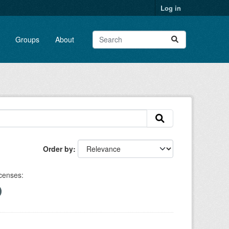
Log in
Groups
About
Order by
censes: