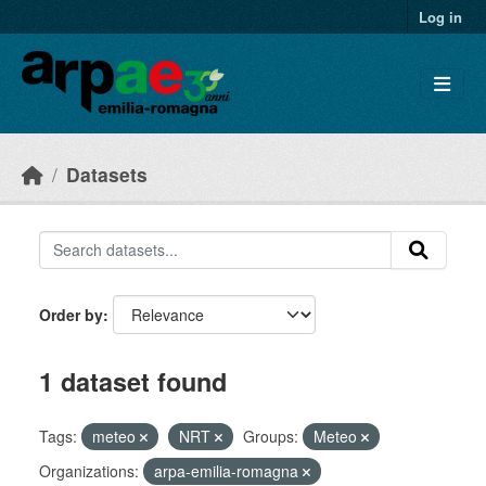
Skip to main content
Log in
Datasets
Order by
1 dataset found
Tags:
meteo
NRT
Groups:
Meteo
Organizations:
arpa-emilia-romagna