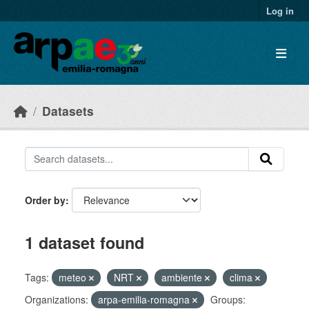
Skip to main content
Log in
Datasets
Order by
1 dataset found
Tags:
meteo
NRT
ambiente
clima
Organizations:
arpa-emilia-romagna
Groups: