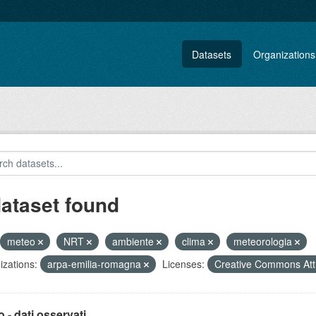
Datasets
Organizations
dataset found
meteo
NRT
ambiente
clima
meteorologia
zations:
arpa-emilia-romagna
Licenses:
Creative Commons Att
 - dati osservati