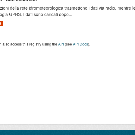
zioni della rete idrometeorologica trasmettono i dati via radio, mentre
ogia GPRS. I dati sono caricati dopo...
d
 also access this registry using the
API
(see
API Docs
).