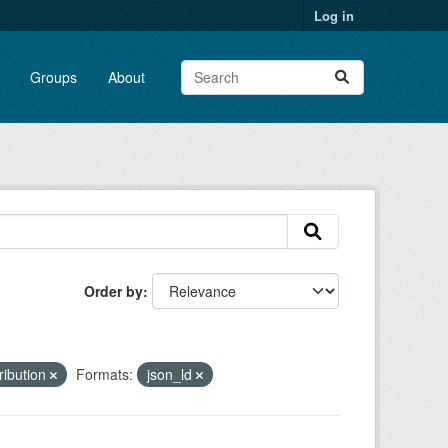
Log in
Groups
About
Order by
ribution
Formats:
json_ld