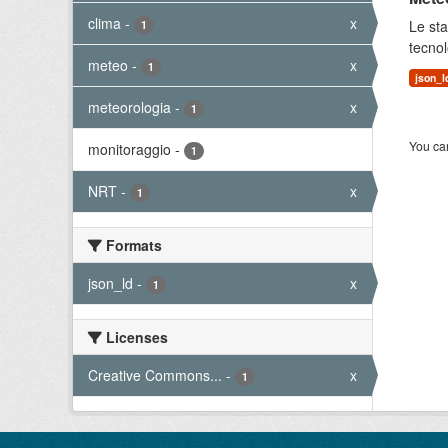
clima
-
x
Le sta
1
tecnol
meteo
-
x
1
json_l
meteorologia
-
x
1
You can
monitoraggio
-
1
NRT
-
x
1
Formats
json_ld
-
x
1
Licenses
Creative Commons...
-
x
1