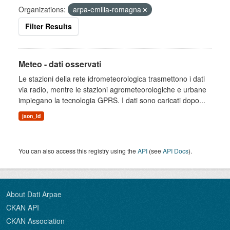
Organizations:
arpa-emilia-romagna
Filter Results
Meteo - dati osservati
Le stazioni della rete idrometeorologica trasmettono i dati
via radio, mentre le stazioni agrometeorologiche e urbane
impiegano la tecnologia GPRS. I dati sono caricati dopo...
json_ld
You can also access this registry using the
API
(see
API Docs
).
About Dati Arpae
CKAN API
CKAN Association