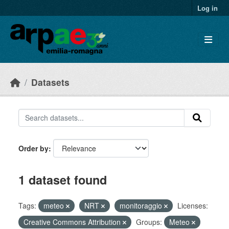
Skip to main content
Log in
Datasets
Order by
1 dataset found
Tags:
meteo
NRT
monitoraggio
Licenses:
Creative Commons Attribution
Groups:
Meteo