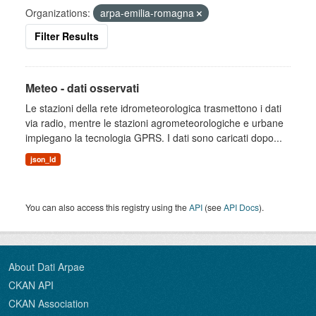
Organizations:
arpa-emilia-romagna
Filter Results
Meteo - dati osservati
Le stazioni della rete idrometeorologica trasmettono i dati
via radio, mentre le stazioni agrometeorologiche e urbane
impiegano la tecnologia GPRS. I dati sono caricati dopo...
json_ld
You can also access this registry using the
API
(see
API Docs
).
About Dati Arpae
CKAN API
CKAN Association