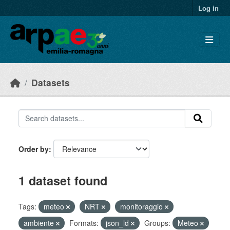
Skip to main content
Log in
Datasets
Order by
1 dataset found
Tags:
meteo
NRT
monitoraggio
ambiente
Formats:
json_ld
Groups:
Meteo