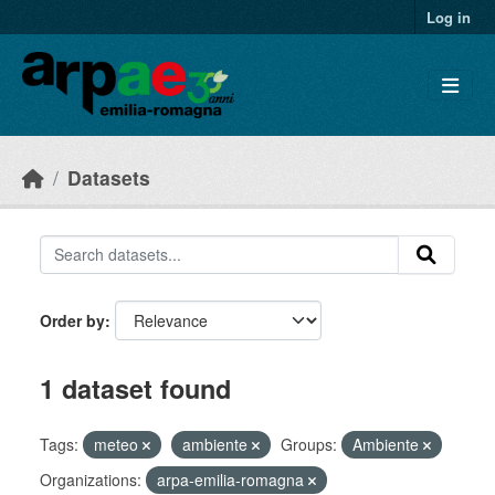
Skip to main content
Log in
Datasets
Order by
1 dataset found
Tags:
meteo
ambiente
Groups:
Ambiente
Organizations:
arpa-emilia-romagna