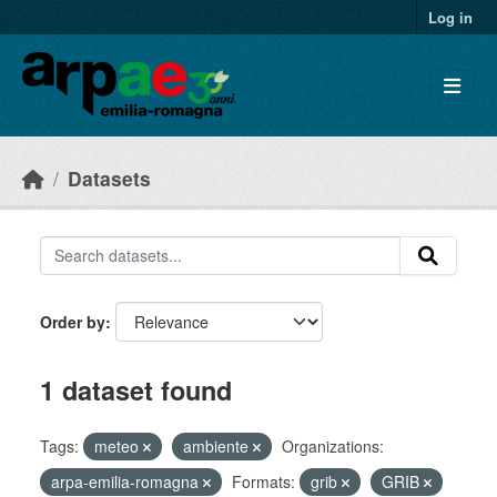
Skip to main content
Log in
Datasets
Order by
1 dataset found
Tags:
meteo
ambiente
Organizations:
arpa-emilia-romagna
Formats:
grib
GRIB