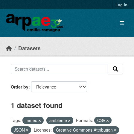
Skip to main content
Log in
Datasets
Order by
1 dataset found
Tags:
meteo
ambiente
Formats:
CSV
JSON
Licenses:
Creative Commons Attribution