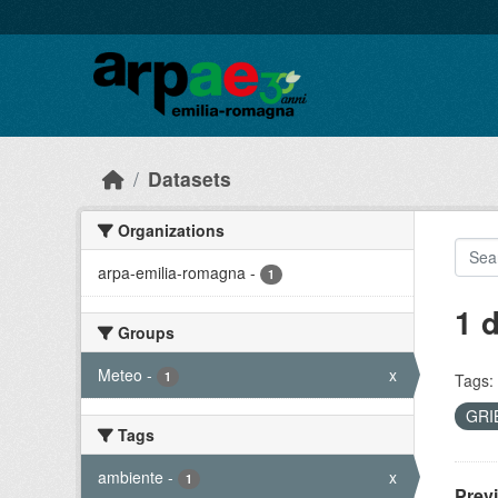
Skip to main content
Datasets
Organizations
arpa-emilia-romagna
-
1
1 
Groups
Meteo
-
x
1
Tags:
GRI
Tags
ambiente
-
x
1
Prev