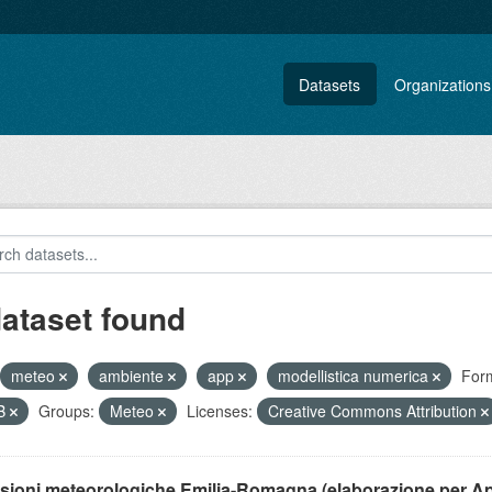
Datasets
Organizations
dataset found
meteo
ambiente
app
modellistica numerica
Form
B
Groups:
Meteo
Licenses:
Creative Commons Attribution
isioni meteorologiche Emilia-Romagna (elaborazione per A