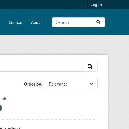
Log in
Groups
About
Order by
ats:
pp meteo)