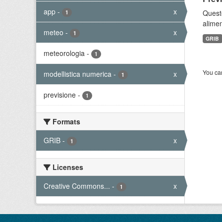
app
-
x
Quest
1
alimen
meteo
-
x
1
GRIB
meteorologia
-
1
You can
modellistica numerica
-
x
1
previsione
-
1
Formats
GRIB
-
x
1
Licenses
Creative Commons...
-
x
1