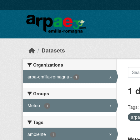
Skip to main content
Datasets
Organizations
arpa-emilia-romagna
-
x
1
1 
Groups
Meteo
-
x
1
Tags:
arpa
Tags
ambiente
-
x
1
Meteo