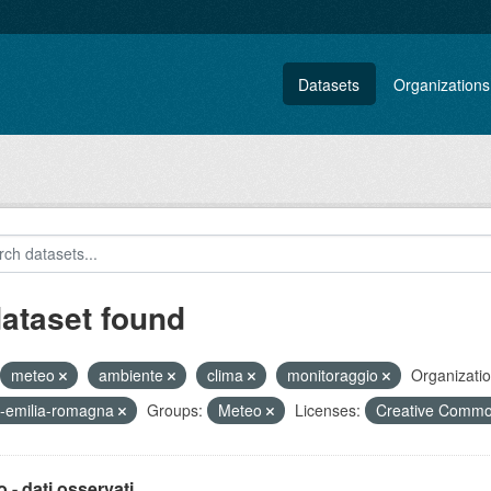
Datasets
Organizations
dataset found
meteo
ambiente
clima
monitoraggio
Organizatio
-emilia-romagna
Groups:
Meteo
Licenses:
Creative Common
 - dati osservati