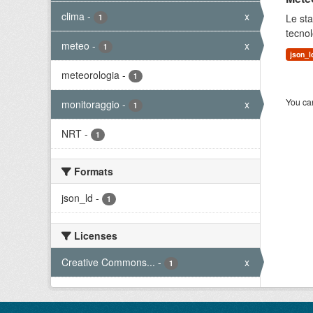
clima
-
x
Le sta
1
tecnol
meteo
-
x
1
json_l
meteorologia
-
1
You can
monitoraggio
-
x
1
NRT
-
1
Formats
json_ld
-
1
Licenses
Creative Commons...
-
x
1