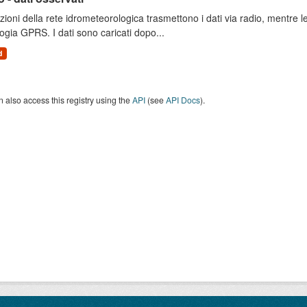
zioni della rete idrometeorologica trasmettono i dati via radio, mentre
ogia GPRS. I dati sono caricati dopo...
d
 also access this registry using the
API
(see
API Docs
).