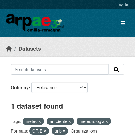
Skip to main content
Log in
Datasets
Order by
1 dataset found
Tags:
meteo
ambiente
meteorologia
Formats:
GRIB
grib
Organizations: