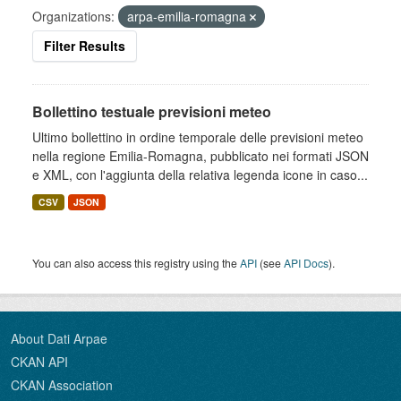
Organizations:
arpa-emilia-romagna
Filter Results
Bollettino testuale previsioni meteo
Ultimo bollettino in ordine temporale delle previsioni meteo
nella regione Emilia-Romagna, pubblicato nei formati JSON
e XML, con l'aggiunta della relativa legenda icone in caso...
CSV
JSON
You can also access this registry using the
API
(see
API Docs
).
About Dati Arpae
CKAN API
CKAN Association