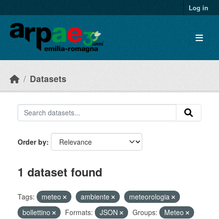
Skip to main content
Log in
Datasets
Order by
1 dataset found
Tags:
meteo
ambiente
meteorologia
bollettino
Formats:
JSON
Groups:
Meteo