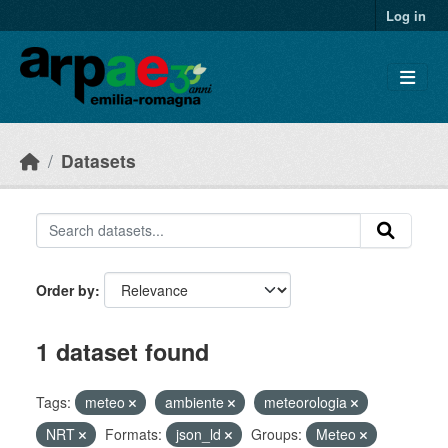
Skip to main content
Log in
Datasets
Order by
1 dataset found
Tags:
meteo
ambiente
meteorologia
NRT
Formats:
json_ld
Groups:
Meteo