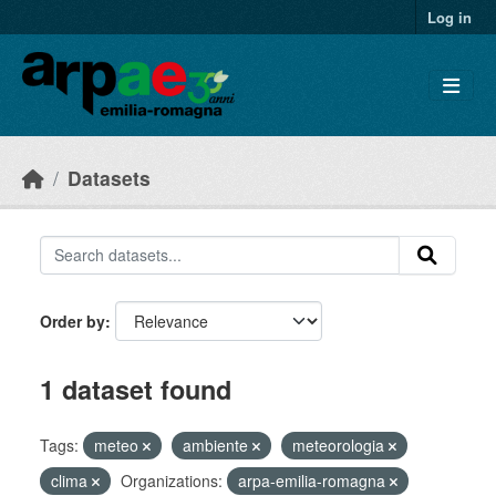
Skip to main content
Log in
Datasets
Order by
1 dataset found
Tags:
meteo
ambiente
meteorologia
clima
Organizations:
arpa-emilia-romagna