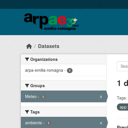
Skip to main content
Datasets
Organizations
arpa-emilia-romagna
-
1
1 
Groups
Meteo
-
x
1
Tags:
app
Tags
ambiente
-
x
1
Prev