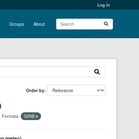
Log in
Groups
About
Order by
Formats:
GRIB
pp meteo)