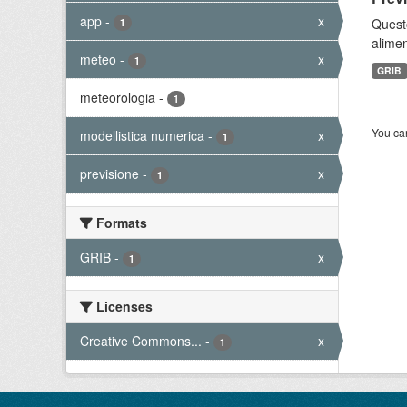
app
-
x
Quest
1
alimen
meteo
-
x
1
GRIB
meteorologia
-
1
You can
modellistica numerica
-
x
1
previsione
-
x
1
Formats
GRIB
-
x
1
Licenses
Creative Commons...
-
x
1