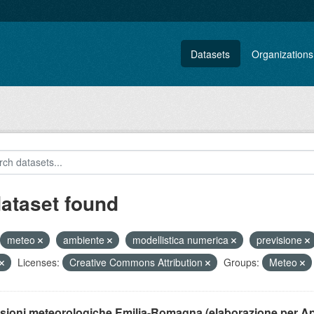
Datasets
Organizations
dataset found
meteo
ambiente
modellistica numerica
previsione
Licenses:
Creative Commons Attribution
Groups:
Meteo
isioni meteorologiche Emilia-Romagna (elaborazione per A