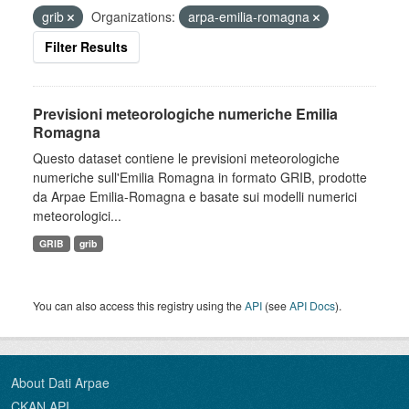
grib
Organizations:
arpa-emilia-romagna
Filter Results
Previsioni meteorologiche numeriche Emilia
Romagna
Questo dataset contiene le previsioni meteorologiche
numeriche sull'Emilia Romagna in formato GRIB, prodotte
da Arpae Emilia-Romagna e basate sui modelli numerici
meteorologici...
GRIB
grib
You can also access this registry using the
API
(see
API Docs
).
About Dati Arpae
CKAN API