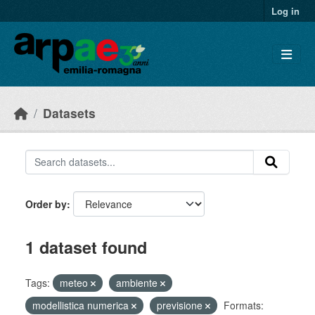
Skip to main content
Log in
Datasets
Order by
1 dataset found
Tags:
meteo
ambiente
modellistica numerica
previsione
Formats: