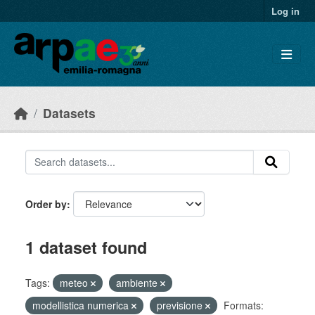
Skip to main content
Log in
Datasets
Order by
1 dataset found
Tags:
meteo
ambiente
modellistica numerica
previsione
Formats: