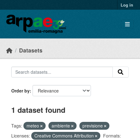
Skip to main content
Log in
Datasets
Order by
1 dataset found
Tags:
meteo
ambiente
previsione
Licenses:
Creative Commons Attribution
Formats: