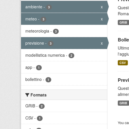
ambiente
-
x
Questo
3
Romagn
meteo
-
x
3
GRIB
meteorologia
-
3
Bolle
previsione
-
x
3
Ultimo
l'aggi
modellistica numerica
-
2
CSV
app
-
1
bollettino
-
Prev
1
Quest
alimen
Formats
GRIB
GRIB
-
2
CSV
-
1
You can