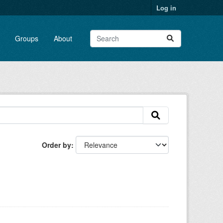
Log in
Groups
About
Order by