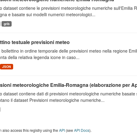
 dataset contiene le previsioni meteorologiche numeriche sull'Emilia
a e basate sui modelli numerici meteorologici...
grib
ttino testuale previsioni meteo
 bollettino in ordine temporale delle previsioni meteo nella regione E
unta della relativa legenda icone in caso...
JSON
isioni meteorologiche Emilia-Romagna (elaborazione per A
o dataset contiene dati di previsioni meteorologiche numeriche basat
tano il dataset Previsioni meteorologiche numeriche...
 also access this registry using the
API
(see
API Docs
).