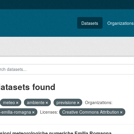
Datasets
Organizations
datasets found
meteo
ambiente
previsione
Organizations:
-emilia-romagna
Licenses:
Creative Commons Attribution
isioni meteorologiche numeriche Emilia Romagna