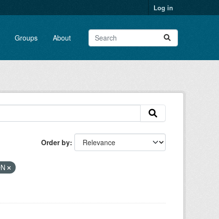
Log in
Groups
About
Order by
ON