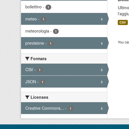
bollettino
-
Ultimo
1
l'aggi
meteo
-
x
1
CSV
meteorologia
-
1
You can
previsione
-
x
1
Formats
CSV
-
x
1
JSON
-
x
1
Licenses
Creative Commons...
-
x
1