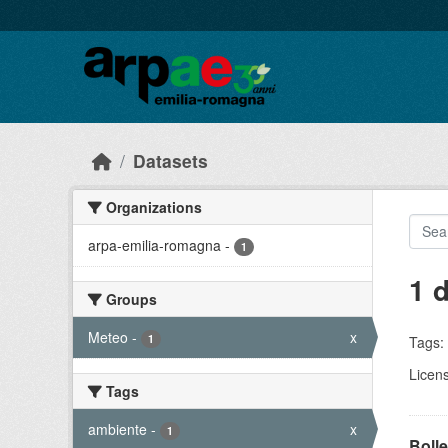
Skip to main content
Datasets
Organizations
arpa-emilia-romagna
-
1
1 
Groups
Meteo
-
x
1
Tags:
Licen
Tags
ambiente
-
x
1
Bolle