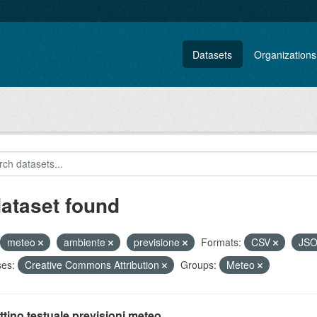
Datasets
Organizations
dataset found
meteo
ambiente
previsione
Formats:
CSV
JS
ses:
Creative Commons Attribution
Groups:
Meteo
ttino testuale previsioni meteo