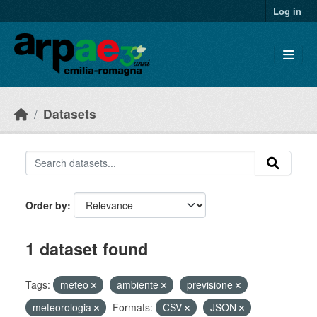
Skip to main content
Log in
Datasets
Order by
1 dataset found
Tags:
meteo
ambiente
previsione
meteorologia
Formats:
CSV
JSON