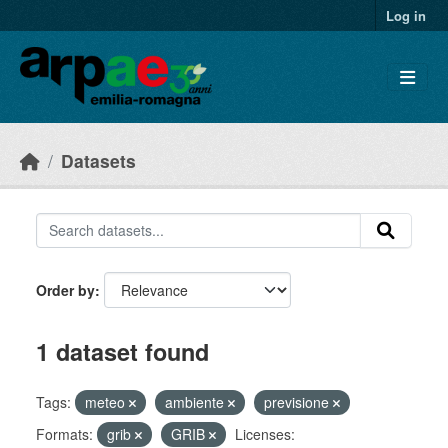
Skip to main content
Log in
Datasets
Order by
1 dataset found
Tags:
meteo
ambiente
previsione
Formats:
grib
GRIB
Licenses: